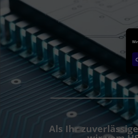
Wir
C
Als Ihr zuverlässi
wir vom HS