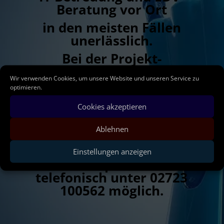
Beratung vor Ort
in den meisten Fällen
unerlässlich.
Bei der Projekt-
Unterstützung oder der
Wir verwenden Cookies, um unsere Website und unseren Service zu
Projekt- Planung
optimieren.
und entsprechender
Cookies akzeptieren
Durchführung,
Ablehnen
steht Ihnen HSS-Mobil zur
Seite.
Einstellungen anzeigen
Terminabsprachen sind
telefonisch unter 02723
100562 möglich.